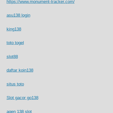
https://www.monument-tracker.com/
asu138 login
king138
toto togel
slot88
daftar koin138
situs toto
Slot gacor go138
agen 138 slot