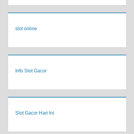
slot online
Info Slot Gacor
Slot Gacor Hari Ini