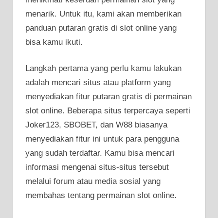
menarik. Untuk itu, kami akan memberikan
panduan putaran gratis di slot online yang
bisa kamu ikuti.
Langkah pertama yang perlu kamu lakukan
adalah mencari situs atau platform yang
menyediakan fitur putaran gratis di permainan
slot online. Beberapa situs terpercaya seperti
Joker123, SBOBET, dan W88 biasanya
menyediakan fitur ini untuk para pengguna
yang sudah terdaftar. Kamu bisa mencari
informasi mengenai situs-situs tersebut
melalui forum atau media sosial yang
membahas tentang permainan slot online.