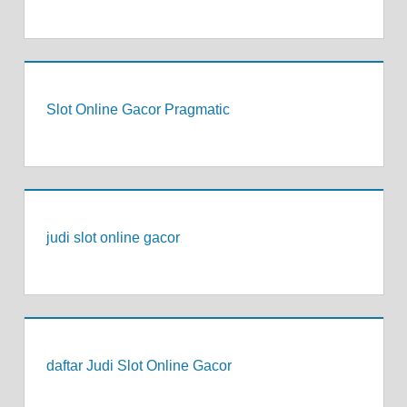
Slot Online Gacor Pragmatic
judi slot online gacor
daftar Judi Slot Online Gacor