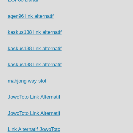
agen96 link alternatif
kaskus138 link alternatif
kaskus138 link alternatif
kaskus138 link alternatif
mahjong way slot
JowoToto Link Alternatif
JowoToto Link Alternatif
Link Alternatif JowoToto