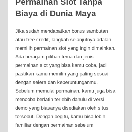
Permainan Slot Tanpa
Biaya di Dunia Maya
Jika sudah mendapatkan bonus sambutan
atau free credit, langkah selanjutnya adalah
memilih permainan slot yang ingin dimainkan.
Ada beragam pilihan tema dan jenis
permainan slot yang bisa kamu coba, jadi
pastikan kamu memilih yang paling sesuai
dengan selera dan keberuntunganmu.
Sebelum memulai permainan, kamu juga bisa
mencoba berlatih terlebih dahulu di versi
demo yang biasanya disediakan oleh situs
tersebut. Dengan begitu, kamu bisa lebih
familiar dengan permainan sebelum