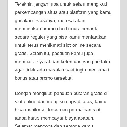
Terakhir, jangan lupa untuk selalu mengikuti
perkembangan situs atau platform yang kamu
gunakan. Biasanya, mereka akan
memberikan promo dan bonus menarik
secara reguler yang bisa kamu manfaatkan
untuk terus menikmati slot online secara
gratis. Selain itu, pastikan kamu juga
membaca syarat dan ketentuan yang berlaku
agar tidak ada masalah saat ingin menikmati
bonus atau promo tersebut.
Dengan mengikuti panduan putaran gratis di
slot online dan mengikuti tips di atas, kamu
bisa menikmati keseruan permainan slot
tanpa harus membayar biaya apapun.
Selamat mencoba dan semoga kamu