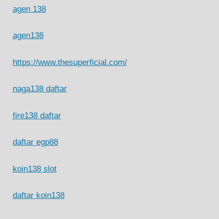
agen 138
agen138
https://www.thesuperficial.com/
naga138 daftar
fire138 daftar
daftar egp88
koin138 slot
daftar koin138