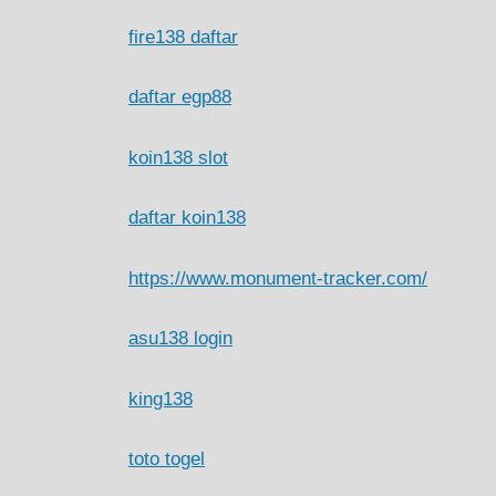
fire138 daftar
daftar egp88
koin138 slot
daftar koin138
https://www.monument-tracker.com/
asu138 login
king138
toto togel