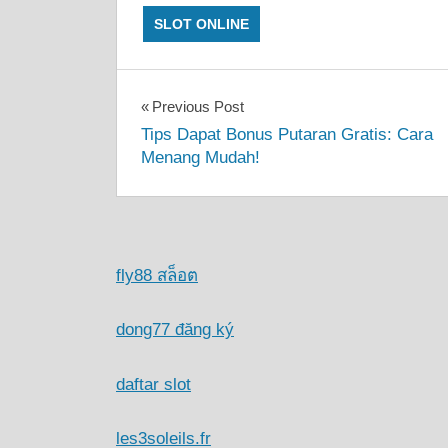
SLOT ONLINE
Navigasi
Previous Post
Tips Dapat Bonus Putaran Gratis: Cara
pos
Menang Mudah!
fly88 สล็อต
dong77 đăng ký
daftar slot
les3soleils.fr