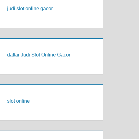
judi slot online gacor
daftar Judi Slot Online Gacor
slot online