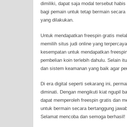
dimiliki, dapat saja modal tersebut habi
bagi pemain untuk tetap bermain secara
yang dilakukan.
Untuk mendapatkan freespin gratis melal
memilih situs judi online yang terperca
kesempatan untuk mendapatkan freespin
pembelian koin terlebih dahulu. Selain itu
dan sistem keamanan yang baik agar p
Di era digital seperti sekarang ini, per
diminati. Dengan mengikuti kiat ngupil 
dapat memperoleh freespin gratis dan m
untuk bermain secara bertanggung jawa
Selamat mencoba dan semoga berhasil!