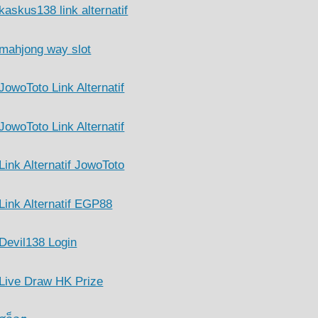
kaskus138 link alternatif
mahjong way slot
JowoToto Link Alternatif
JowoToto Link Alternatif
Link Alternatif JowoToto
Link Alternatif EGP88
Devil138 Login
Live Draw HK Prize