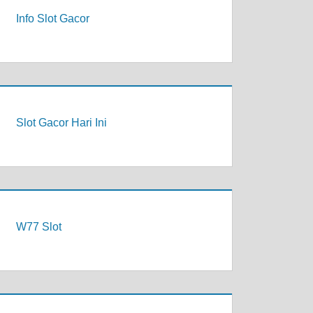
Info Slot Gacor
Slot Gacor Hari Ini
W77 Slot