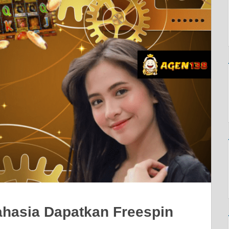
ahasia Dapatkan Freespin