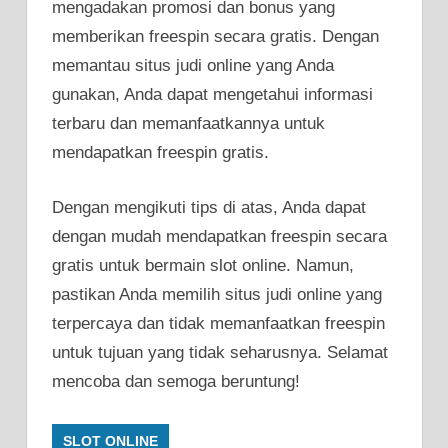
mengadakan promosi dan bonus yang
memberikan freespin secara gratis. Dengan
memantau situs judi online yang Anda
gunakan, Anda dapat mengetahui informasi
terbaru dan memanfaatkannya untuk
mendapatkan freespin gratis.
Dengan mengikuti tips di atas, Anda dapat
dengan mudah mendapatkan freespin secara
gratis untuk bermain slot online. Namun,
pastikan Anda memilih situs judi online yang
terpercaya dan tidak memanfaatkan freespin
untuk tujuan yang tidak seharusnya. Selamat
mencoba dan semoga beruntung!
SLOT ONLINE