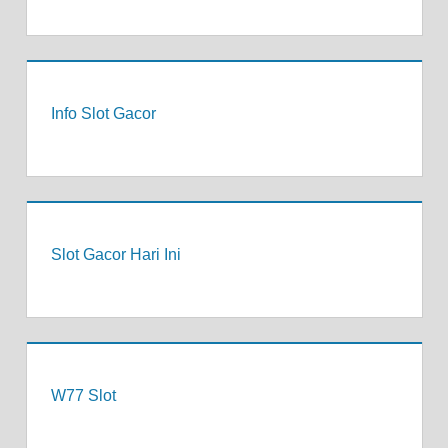
Info Slot Gacor
Slot Gacor Hari Ini
W77 Slot