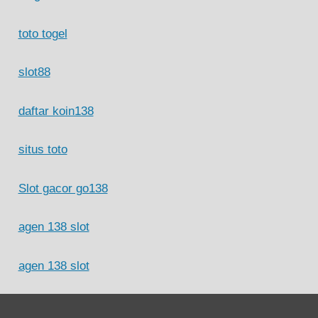
toto togel
slot88
daftar koin138
situs toto
Slot gacor go138
agen 138 slot
agen 138 slot