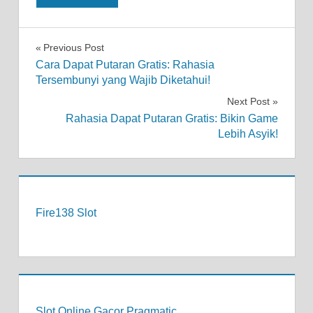
Navigasi
Previous Post
Cara Dapat Putaran Gratis: Rahasia
pos
Tersembunyi yang Wajib Diketahui!
Next Post
Rahasia Dapat Putaran Gratis: Bikin Game
Lebih Asyik!
Fire138 Slot
Slot Online Gacor Pragmatic