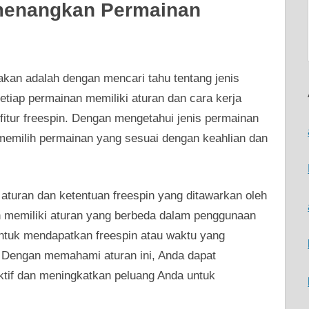
menangkan Permainan
akan adalah dengan mencari tahu tentang jenis
tiap permainan memiliki aturan dan cara kerja
itur freespin. Dengan mengetahui jenis permainan
memilih permainan yang sesuai dengan keahlian dan
 aturan dan ketentuan freespin yang ditawarkan oleh
in memiliki aturan yang berbeda dalam penggunaan
untuk mendapatkan freespin atau waktu yang
 Dengan memahami aturan ini, Anda dapat
ktif dan meningkatkan peluang Anda untuk