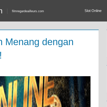
m
Slot Online
filmregardeailleurs.com
n Menang dengan
!