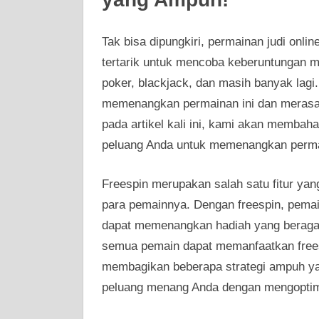
Tak bisa dipungkiri, permainan judi onli
tertarik untuk mencoba keberuntungan me
poker, blackjack, dan masih banyak lagi
memenangkan permainan ini dan merasa 
pada artikel kali ini, kami akan membah
peluang Anda untuk memenangkan permai
Freespin merupakan salah satu fitur yang
para pemainnya. Dengan freespin, pemai
dapat memenangkan hadiah yang beragam
semua pemain dapat memanfaatkan freesp
membagikan beberapa strategi ampuh y
peluang menang Anda dengan mengoptimal