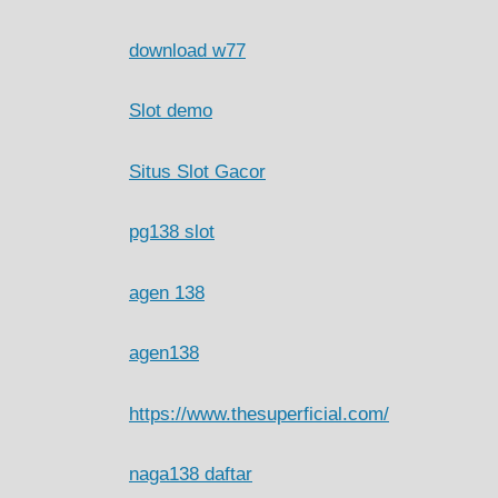
download w77
Slot demo
Situs Slot Gacor
pg138 slot
agen 138
agen138
https://www.thesuperficial.com/
naga138 daftar