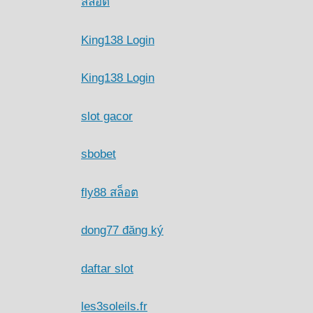
สล็อต
King138 Login
King138 Login
slot gacor
sbobet
fly88 สล็อต
dong77 đăng ký
daftar slot
les3soleils.fr