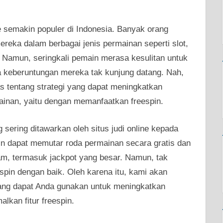
ne semakin populer di Indonesia. Banyak orang
reka dalam berbagai jenis permainan seperti slot,
. Namun, seringkali pemain merasa kesulitan untuk
keberuntungan mereka tak kunjung datang. Nah,
as tentang strategi yang dapat meningkatkan
nan, yaitu dengan memanfaatkan freespin.
 sering ditawarkan oleh situs judi online kepada
n dapat memutar roda permainan secara gratis dan
, termasuk jackpot yang besar. Namun, tak
in dengan baik. Oleh karena itu, kami akan
ang dapat Anda gunakan untuk meningkatkan
kan fitur freespin.