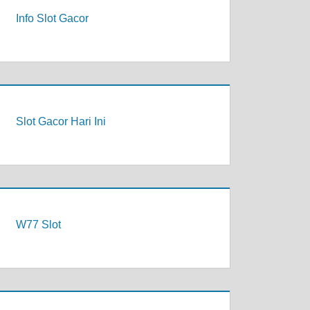
Info Slot Gacor
Slot Gacor Hari Ini
W77 Slot