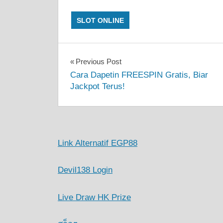
SLOT ONLINE
Navigasi
Previous Post
Cara Dapetin FREESPIN Gratis, Biar
pos
Jackpot Terus!
Link Alternatif EGP88
Devil138 Login
Live Draw HK Prize