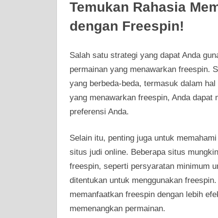
Temukan Rahasia Me
dengan Freespin!
Salah satu strategi yang dapat Anda gun
permainan yang menawarkan freespin. Se
yang berbeda-beda, termasuk dalam hal f
yang menawarkan freespin, Anda dapat 
preferensi Anda.
Selain itu, penting juga untuk memahami
situs judi online. Beberapa situs mungk
freespin, seperti persyaratan minimum 
ditentukan untuk menggunakan freespin.
memanfaatkan freespin dengan lebih efe
memenangkan permainan.