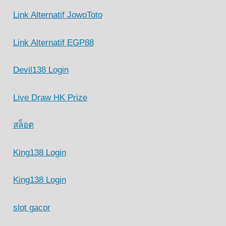
Link Alternatif JowoToto
Link Alternatif EGP88
Devil138 Login
Live Draw HK Prize
สล็อต
King138 Login
King138 Login
slot gacor