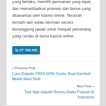
yang berlaku, memilih permainan yang tepat,
dan memanfaatkan promosi dan bonus yang
ditawarkan oleh kasino online. Teruslah
berlatih dan selalu bermain secara
bertanggung jawab untuk menjadi pemenang
yang cerdas di dunia kasino online
SLOT ONLINE
Navigasi
Previous Post
Cara Dapetin FREESPIN Gratis, Buat Nambah
pos
Modal Main Slot!
Next Post
Tips Nge-dapetin Bonus Gratis Putaran di
Indonesia