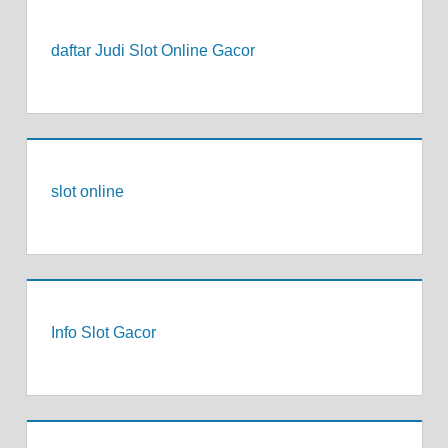
daftar Judi Slot Online Gacor
slot online
Info Slot Gacor