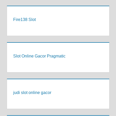
Fire138 Slot
Slot Online Gacor Pragmatic
judi slot online gacor