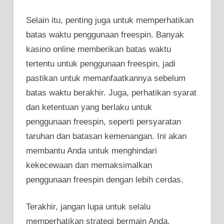
Selain itu, penting juga untuk memperhatikan
batas waktu penggunaan freespin. Banyak
kasino online memberikan batas waktu
tertentu untuk penggunaan freespin, jadi
pastikan untuk memanfaatkannya sebelum
batas waktu berakhir. Juga, perhatikan syarat
dan ketentuan yang berlaku untuk
penggunaan freespin, seperti persyaratan
taruhan dan batasan kemenangan. Ini akan
membantu Anda untuk menghindari
kekecewaan dan memaksimalkan
penggunaan freespin dengan lebih cerdas.
Terakhir, jangan lupa untuk selalu
memperhatikan strategi bermain Anda.