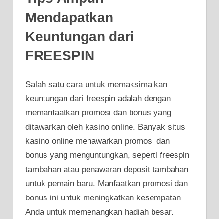
Mendapatkan
Keuntungan dari
FREESPIN
Salah satu cara untuk memaksimalkan
keuntungan dari freespin adalah dengan
memanfaatkan promosi dan bonus yang
ditawarkan oleh kasino online. Banyak situs
kasino online menawarkan promosi dan
bonus yang menguntungkan, seperti freespin
tambahan atau penawaran deposit tambahan
untuk pemain baru. Manfaatkan promosi dan
bonus ini untuk meningkatkan kesempatan
Anda untuk memenangkan hadiah besar.