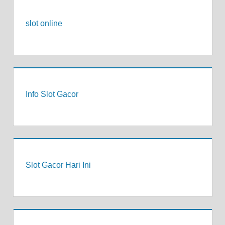
slot online
Info Slot Gacor
Slot Gacor Hari Ini