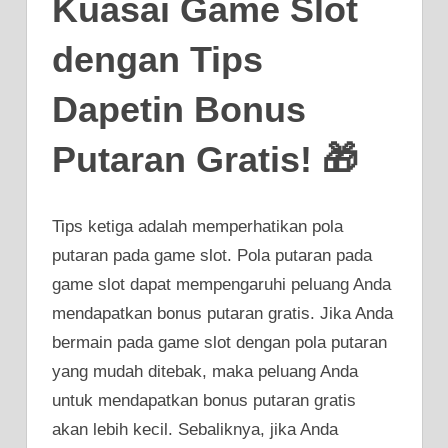
Kuasai Game Slot
dengan Tips
Dapetin Bonus
Putaran Gratis! 🎁
Tips ketiga adalah memperhatikan pola
putaran pada game slot. Pola putaran pada
game slot dapat mempengaruhi peluang Anda
mendapatkan bonus putaran gratis. Jika Anda
bermain pada game slot dengan pola putaran
yang mudah ditebak, maka peluang Anda
untuk mendapatkan bonus putaran gratis
akan lebih kecil. Sebaliknya, jika Anda