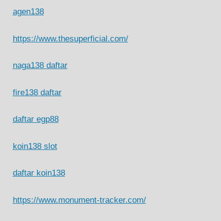
agen138
https://www.thesuperficial.com/
naga138 daftar
fire138 daftar
daftar egp88
koin138 slot
daftar koin138
https://www.monument-tracker.com/