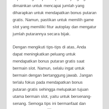
dimainkan untuk mencapai jumlah yang
diharapkan untuk mendapatkan bonus putaran
gratis. Namun, pastikan untuk memilih game
slot yang memiliki fitur autoplay dan mengatur
jumlah putarannya secara bijak.
Dengan mengikuti tips-tips di atas, Anda
dapat meningkatkan peluang untuk
mendapatkan bonus putaran gratis saat
bermain slot. Namun, selalu ingat untuk
bermain dengan bertanggung jawab. Jangan
terlalu fokus pada mendapatkan bonus
putaran gratis sehingga melupakan tujuan
utama bermain slot, yaitu untuk bersenang-
senang. Semoga tips ini bermanfaat dan