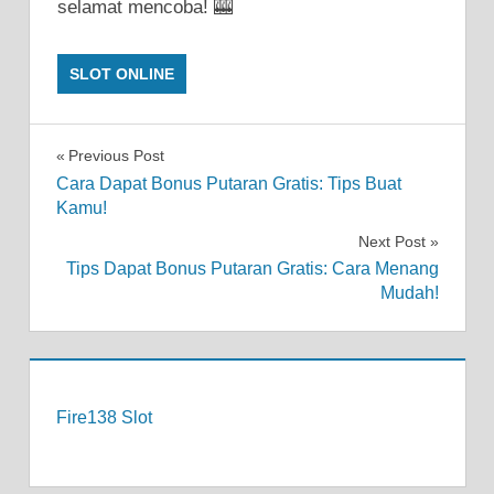
selamat mencoba! 🎰
SLOT ONLINE
Navigasi
Previous Post
Cara Dapat Bonus Putaran Gratis: Tips Buat
pos
Kamu!
Next Post
Tips Dapat Bonus Putaran Gratis: Cara Menang
Mudah!
Fire138 Slot